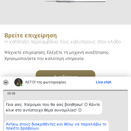
Βρείτε επιχείρηση
Η κατάταξη περιλαμβάνει τους καλύτερους στον κλάδο
Ψάχνετε επιχείρηση; Ελέγξτε τη μηχανή αναζήτησης.
Χρησιμοποιήστε την καλύτερη υπηρεσία
Αναζήτηση
ΑΕΤΟΊ της φωτογραφίας
Live chat
05:08
Γεια σας. Χαίρομαι που θα σας βοηθήσω! 🙂 Κάντε
κλικ στο αντίστοιχο θέμα συνομιλίας! 🙂
Διοργανωτής της
Κατάταξη
Επικοινωνία
Ανήκω στους διακριθέντες και θέλω να παραλάβω το
κατάταξης
Διακριθέντες
Επικοινωνία
πακέτο βραβείων
BEAUTIFUL COMPANY
Λίστα όλων