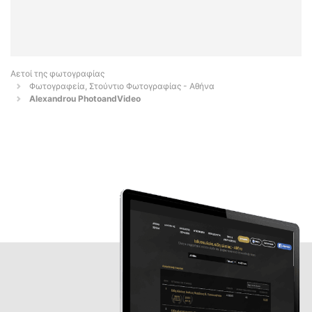
Αετοί της φωτογραφίας
Φωτογραφεία, Στούντιο Φωτογραφίας - Αθήνα
Alexandrou PhotoandVideo