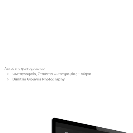
Αετοί της φωτογραφίας
Φωτογραφεία, Στούντιο Φωτογραφίας - Αθήνα
Dimitris Giouvris Photography