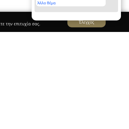
Άλλο θέμα
Έλεγχος
τε την επιτυχία σας.
ve Studio
δραστηριοποιείται ως φωτογραφικό
ινας, με δραστηριότητα που επεκτείνεται και
η φωτογράφιση γάμων, βαπτίσεων, καθώς και
γμών, δίνοντας έμφαση στην αποτύπωση γνήσιας
άθε ιδιαίτερη εκδήλωση. Η προσέγγιση του
 στην αισθητική με τη ζωντάνια της στιγμής, με
ών και πολύτιμων αναμνήσεων.