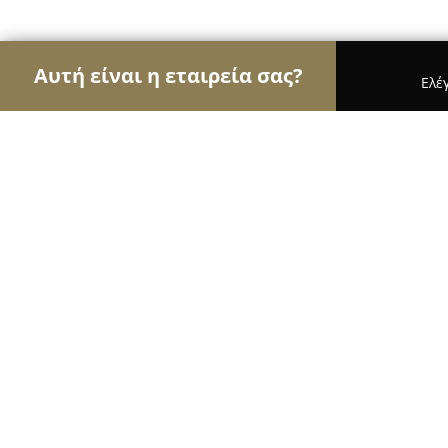
Αυτή είναι η εταιρεία σας?
Ελέ
Αετοί της φωτογραφίας
Φωτογραφεία, Στούντιο
AeginaPhotographer
8.3
(19)
Αίγινα, Mitropoleos