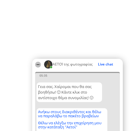
ΑΕΤΟΊ της φωτογραφίας
Live chat
05:35
Γεια σας. Χαίρομαι που θα σας
βοηθήσω! 🙂 Κάντε κλικ στο
αντίστοιχο θέμα συνομιλίας! 🙂
Ανήκω στους διακριθέντες και θέλω
να παραλάβω το πακέτο βραβείων
Θέλω να ελέγξω την επιχείρηση μου
στην κατάταξη "Αετοί"