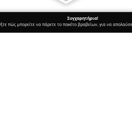
Συγχαρητήρια!
γξτε πώς μπορείτε να πάρετε το πακέτο βραβείων, για να απολαύσε
 Φωτογραφίας - Αίγινα
AeginaPhotographer
Σχετικά με την εταιρεία:
Το
AeginaPhotographer Creati
στούντιο στην περιοχή της Αίγ
στην Αθήνα. Εξειδικεύεται στ
αξέχαστων οικογενειακών στι
Δείτε περισσότερα >>
χαράς και συναισθήματος σε κ
στούντιο συνδυάζει τη φινέτσα
στόχο τη δημιουργία μοναδικ