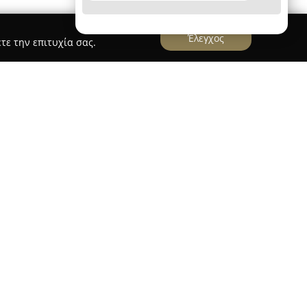
Έλεγχος
τε την επιτυχία σας.
 που έχει τη βάση της στη Θεσσαλονίκη, διαθέτει
γάμων και elopement, εισάγοντας μια ιδιαίτερη
γραφίας. Με ιστορία άνω της δεκαετίας στον
στην Ελλάδα όσο και σε ευρωπαϊκές και διεθνείς
χωριστές ιστορίες αγάπης. Το ύφος που
 της συνδυάζει κινηματογραφική οπτική,
νικό ντοκιμαντερίστικο στοιχείο, με σκοπό τη
ρούν τη διαχρονικότητά τους.