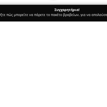
Συγχαρητήρια!
γξτε πώς μπορείτε να πάρετε το πακέτο βραβείων, για να απολαύσε
 Φωτογραφίας - Θεσσαλονίκη
Polka Dot Photojournalism
Σχετικά με την εταιρεία:
Η
Polka Dot Photojournalism
,
εξειδίκευση στη φωτογράφιση 
αντίληψη στην τέχνη της φωτο
χώρο, δραστηριοποιείται τόσο 
Δείτε περισσότερα >>
τοποθεσίες, καταγράφοντας ξε
χαρακτηρίζει τις φωτογραφίες
ποιητικό χαρακτήρα και διαχρο
δημιουργία εικόνων που διατη