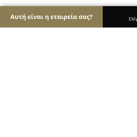
Αυτή είναι η εταιρεία σας?
Ελέ
Αετοί της φωτογραφίας
Φωτογραφεία, Στούντιο
Polka Dot Photojournalism
9.8
(36)
Θεσσαλονίκη, Thessaloníki
Εμφάνιση αριθμού τηλεφώνου