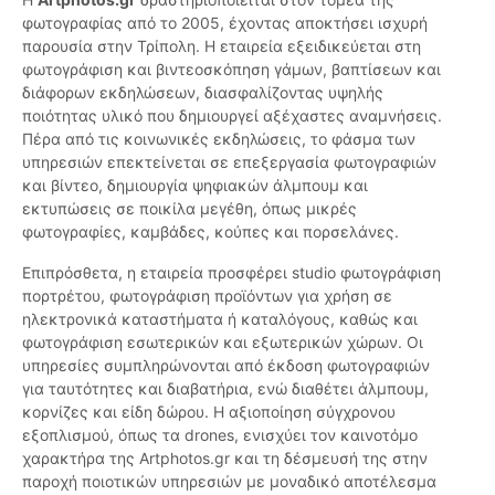
φωτογραφίας από το 2005, έχοντας αποκτήσει ισχυρή
παρουσία στην Τρίπολη. Η εταιρεία εξειδικεύεται στη
φωτογράφιση και βιντεοσκόπηση γάμων, βαπτίσεων και
διάφορων εκδηλώσεων, διασφαλίζοντας υψηλής
ποιότητας υλικό που δημιουργεί αξέχαστες αναμνήσεις.
Πέρα από τις κοινωνικές εκδηλώσεις, το φάσμα των
υπηρεσιών επεκτείνεται σε επεξεργασία φωτογραφιών
και βίντεο, δημιουργία ψηφιακών άλμπουμ και
εκτυπώσεις σε ποικίλα μεγέθη, όπως μικρές
φωτογραφίες, καμβάδες, κούπες και πορσελάνες.
Επιπρόσθετα, η εταιρεία προσφέρει studio φωτογράφιση
πορτρέτου, φωτογράφιση προϊόντων για χρήση σε
ηλεκτρονικά καταστήματα ή καταλόγους, καθώς και
φωτογράφιση εσωτερικών και εξωτερικών χώρων. Οι
υπηρεσίες συμπληρώνονται από έκδοση φωτογραφιών
για ταυτότητες και διαβατήρια, ενώ διαθέτει άλμπουμ,
κορνίζες και είδη δώρου. Η αξιοποίηση σύγχρονου
εξοπλισμού, όπως τα drones, ενισχύει τον καινοτόμο
χαρακτήρα της Artphotos.gr και τη δέσμευσή της στην
παροχή ποιοτικών υπηρεσιών με μοναδικό αποτέλεσμα