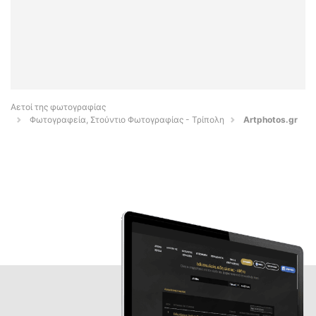
Αετοί της φωτογραφίας
Φωτογραφεία, Στούντιο Φωτογραφίας - Τρίπολη
Artphotos.gr