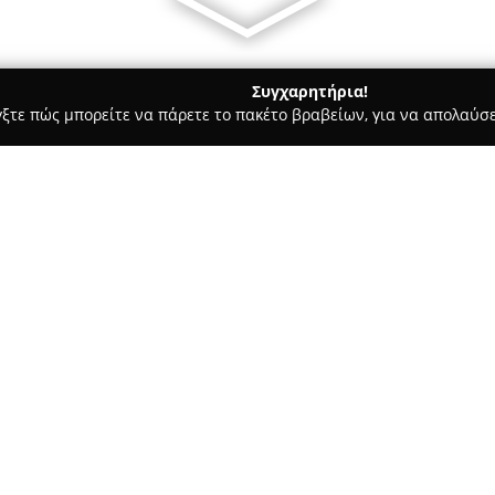
Συγχαρητήρια!
γξτε πώς μπορείτε να πάρετε το πακέτο βραβείων, για να απολαύσε
 Φωτογραφίας - Άλιμος
StudioCamera.gr
Σχετικά με την εταιρεία:
Η εταιρεία
StudioCamera
, με 
εργαστήριο που ασχολείται με
εστιάζοντας επαγγελματικά στ
εμπειρία άνω των είκοσι ετών
Δείτε περισσότερα >>
υπηρεσίες υψηλού επιπέδου σ
άλλων κοινωνικών εκδηλώσεων
StudioCamera
διακρίνεται για