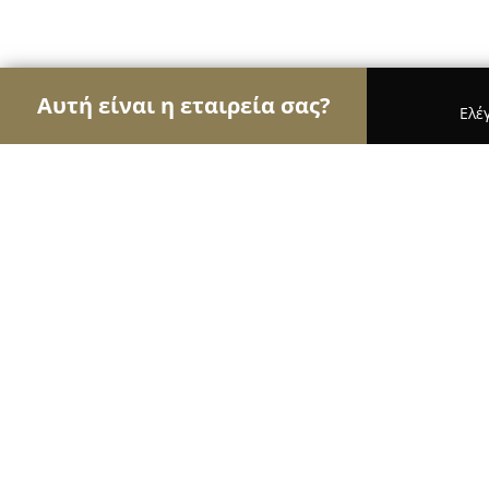
Αυτή είναι η εταιρεία σας?
Ελέ
Αετοί της φωτογραφίας
Φωτογραφεία, Στούντιο
StudioCamera.gr
9.6
(87)