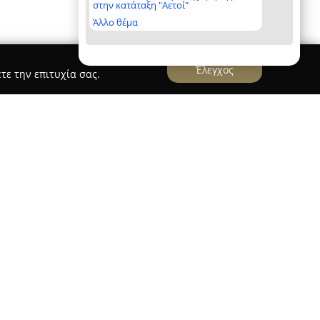
στην κατάταξη "Αετοί"
Άλλο θέμα
Έλεγχος
τε την επιτυχία σας.
έδρα τον Άλιμο, αποτελεί ένα σύγχρονο
 τη ψηφιακή λήψη και επεξεργασία εικόνας,
η φωτογραφία και το βίντεο. Διαθέτοντας
 στον χώρο, η ομάδα ξεχωρίζει παρέχοντας
ε φωτογραφίσεις γάμων, βαπτίσεων καθώς και
. Μέσω της χρήσης προηγμένης τεχνολογίας, το
 το δημιουργικό πνεύμα, την αισθητική