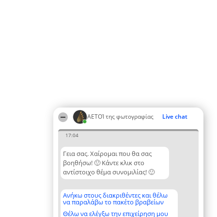
ΑΕΤΟΊ της φωτογραφίας
Live chat
17:04
Γεια σας. Χαίρομαι που θα σας
βοηθήσω! 🙂 Κάντε κλικ στο
αντίστοιχο θέμα συνομιλίας! 🙂
Ανήκω στους διακριθέντες και θέλω
να παραλάβω το πακέτο βραβείων
Θέλω να ελέγξω την επιχείρηση μου