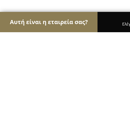
Αυτή είναι η εταιρεία σας?
Ελέ
Αετοί της φωτογραφίας
Φωτογραφεία, Στούντιο
Tselina Tseliou Photographer
10
(162)
Χαλάνδρι, Κέας 15, Χαλάνδρι