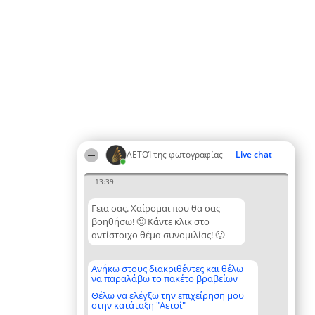
ΑΕΤΟΊ της φωτογραφίας
Live chat
13:39
Γεια σας. Χαίρομαι που θα σας
βοηθήσω! 🙂 Κάντε κλικ στο
αντίστοιχο θέμα συνομιλίας! 🙂
Ανήκω στους διακριθέντες και θέλω
να παραλάβω το πακέτο βραβείων
Θέλω να ελέγξω την επιχείρηση μου
στην κατάταξη "Αετοί"