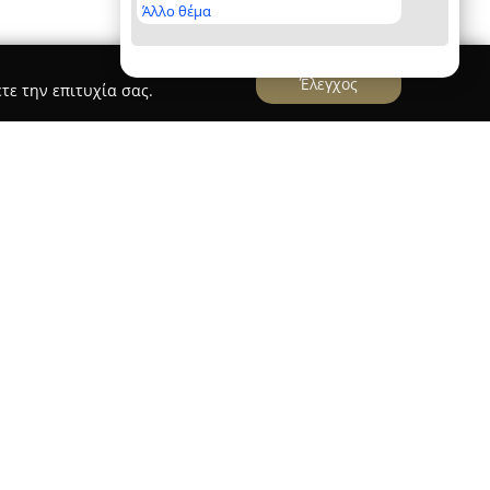
Άλλο θέμα
Έλεγχος
τε την επιτυχία σας.
ια αναγνωρισμένη φωτογράφος με σημαντική
ραφίας στην Ελλάδα, έχοντας έδρα της το
ωτογράφιση γάμων, βαπτίσεων και lifestyle
ες που διακρίνονται για την αυθεντικότητα και
ριστικό της προσέγγισής της αποτελεί ο
αντίληψης με τη σύγχρονη ψηφιακή αισθητική,
η εμπειρία στους πελάτες της.