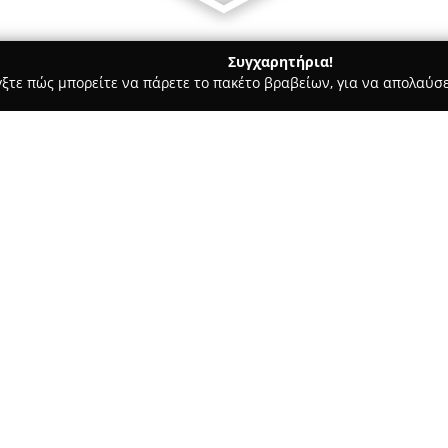
Συγχαρητήρια!
γξτε πώς μπορείτε να πάρετε το πακέτο βραβείων, για να απολαύσε
 Φωτογραφίας - Χαλάνδρι
Tselina Tseliou Photographer
Σχετικά με την εταιρεία:
Τσέλινα Τσέλιου
θεωρείται μ
παρουσία στον χώρο της φωτογ
Χαλάνδρι. Εξειδικεύεται στη φ
θεμάτων, δημιουργώντας εικόν
Δείτε περισσότερα >>
την καλαισθησία τους. Χαρακτη
συνδυασμός μιας ρομαντικής 
προσφέροντας μια ολοκληρωμέν