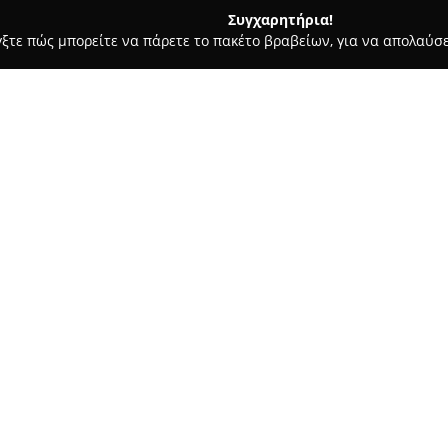
Συγχαρητήρια!
γξτε πώς μπορείτε να πάρετε το πακέτο βραβείων, για να απολαύσε
 Φωτογραφίας - Αθήνα
Lens Flare Photography
Σχετικά με την εταιρεία:
Η
Lens Flare Photography
, με
συγκαταλέγεται στις αξιόπιστε
της βιντεοσκόπησης στην Ελλά
σημαντικών στιγμών, όπως γάμ
Δείτε περισσότερα >>
διατηρούν αναλλοίωτες τις αν
της επιδεικνύει αφοσίωση στ
λαμβάνοντας υπόψη τη μοναδι
Οι παρεχόμενες υπηρεσίες πε
βιντεοσκόπηση γάμων και βαπ