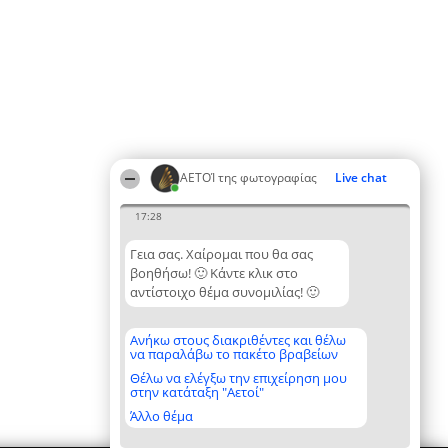
ΑΕΤΟΊ της φωτογραφίας
Live chat
17:28
Γεια σας. Χαίρομαι που θα σας
βοηθήσω! 🙂 Κάντε κλικ στο
αντίστοιχο θέμα συνομιλίας! 🙂
Ανήκω στους διακριθέντες και θέλω
να παραλάβω το πακέτο βραβείων
Θέλω να ελέγξω την επιχείρηση μου
στην κατάταξη "Αετοί"
Άλλο θέμα