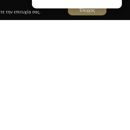
Έλεγχος
τε την επιτυχία σας.
 έδρα στην Ακαδημίας 74 στην Αθήνα,
ς επιχειρήσεις στον τομέα της φωτογραφίας και
δα. Η εταιρεία ειδικεύεται στην καταγραφή
οι και βαπτίσεις, παρέχοντας υπηρεσίες που
αμνήσεις με την πάροδο του χρόνου. Η ομάδα
η δημιουργία ξεχωριστών αφηγήσεων, κάθε φορά
κότητα κάθε εμφάνισης.
ριλαμβάνουν πλήρη φωτογράφιση και
τίσεων, δημιουργία ψηφιακών άλμπουμ, καθώς