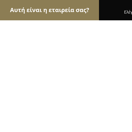
Αυτή είναι η εταιρεία σας?
Ελέ
Αετοί της φωτογραφίας
Φωτογραφεία, Στούντιο
Lens Flare Photography
9.8
(83)
Αθήνα, Ακαδημίας 74
Εμφάνιση αριθμού τηλεφώνου