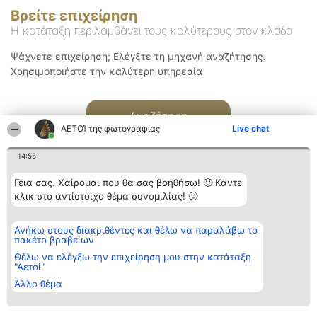
Βρείτε επιχείρηση
Η κατάταξη περιλαμβάνει τους καλύτερους στον κλάδο
Ψάχνετε επιχείρηση; Ελέγξτε τη μηχανή αναζήτησης.
Χρησιμοποιήστε την καλύτερη υπηρεσία
Αναζήτηση
ΑΕΤΟΊ της φωτογραφίας
Live chat
14:55
Γεια σας. Χαίρομαι που θα σας βοηθήσω! 🙂 Κάντε
κλικ στο αντίστοιχο θέμα συνομιλίας! 🙂
Διοργανωτής της
Κατάταξη
Επικοινωνία
Ανήκω στους διακριθέντες και θέλω να παραλάβω το
κατάταξης
Διακριθέντες
Επικοινωνία
πακέτο βραβείων
BEAUTIFUL COMPANY
Λίστα όλων
Μονοπρόσωπη ΙΚΕ
των
Θέλω να ελέγξω την επιχείρηση μου στην κατάταξη
ΤΗΛ. ΕΠΙΚΟΙΝΩΝΙΑΣ:
διακριθέντων
"Αετοί"
2104128019
Μεθοδολογία
Άλλο θέμα
email:
Όροι &
aetoi@beautifulcompany.co
προϋποθέσεις
ΠΟΛΙΤΙΚΗ
ΑΠΟΡΡΗΤΟΥ