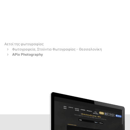
Αετοί της φωτογραφίας
Φωτογραφεία, Στούντιο Φωτογραφίας - Θεσσαλονίκη
APix Photography