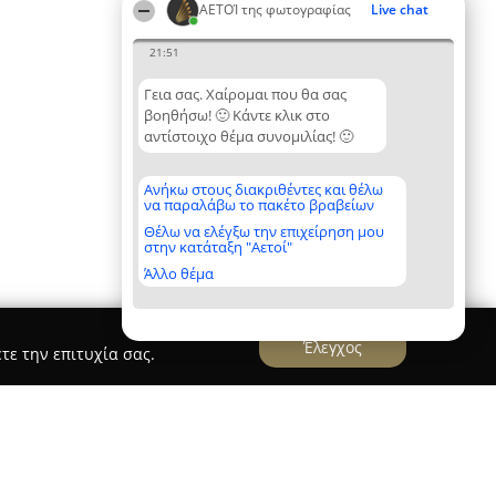
ΑΕΤΟΊ της φωτογραφίας
Live chat
21:51
Γεια σας. Χαίρομαι που θα σας
βοηθήσω! 🙂 Κάντε κλικ στο
αντίστοιχο θέμα συνομιλίας! 🙂
Ανήκω στους διακριθέντες και θέλω
να παραλάβω το πακέτο βραβείων
Θέλω να ελέγξω την επιχείρηση μου
στην κατάταξη "Αετοί"
Άλλο θέμα
Έλεγχος
τε την επιτυχία σας.