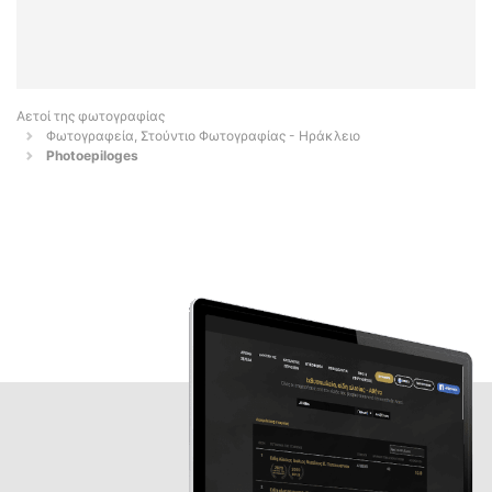
Αετοί της φωτογραφίας
Φωτογραφεία, Στούντιο Φωτογραφίας - Ηράκλειο
Photoepiloges