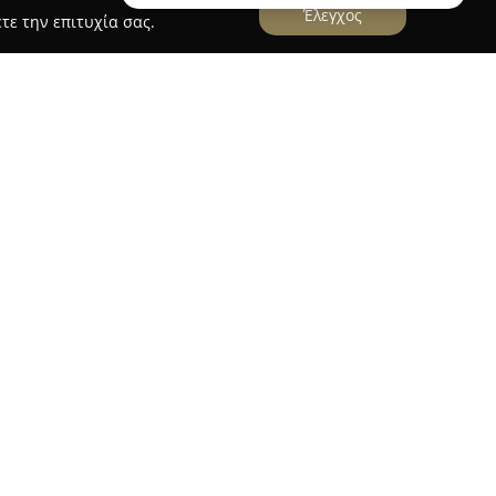
Έλεγχος
τε την επιτυχία σας.
ιδιαίτερος φωτογραφικός χώρος που βρίσκεται
 διαφορετική προσέγγιση στον τομέα της
αν εναλλακτικό και δημιουργικό κόμβο, που
ωτότυπων και ευφάνταστων φωτογραφικών
δική καλλιτεχνική έκφραση, το φωτογραφείο
ν που έχουν σχεδιαστεί για να αιχμαλωτίζουν
πία και φινέτσα. Ο συγκεκριμένος χώρος
 και τολμά να επενδύει σε καινοτόμες ιδέες,
α όσους εκτιμούν την αυθεντικότητα και τη