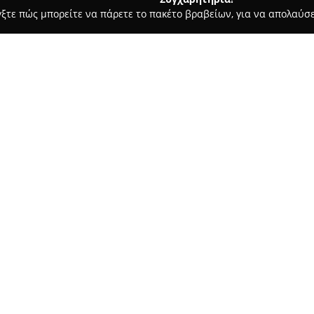
γξτε πώς μπορείτε να πάρετε το πακέτο βραβείων, για να απολαύσε
 Φωτογραφίας - Περιστέρι
ΥπΟψΗ
Σχετικά με την εταιρεία:
Η
ΥπΟψΗ
λειτουργεί ως ένας 
στο Περιστέρι, φέρνοντας μια
φωτογραφίας. Πρόκειται για έν
ξεχωρίζει για την παροχή πρ
Δείτε περισσότερα >>
υπηρεσιών.
Με ιδιαίτερη έμφαση στη μονα
προσφέρει μια ποικιλία λύσεω
στιγμές με ξεχωριστή πρωτοτυ
ενθαρρύνει τη δημιουργικότητα
καθιστώντας τον κατάλληλο γι