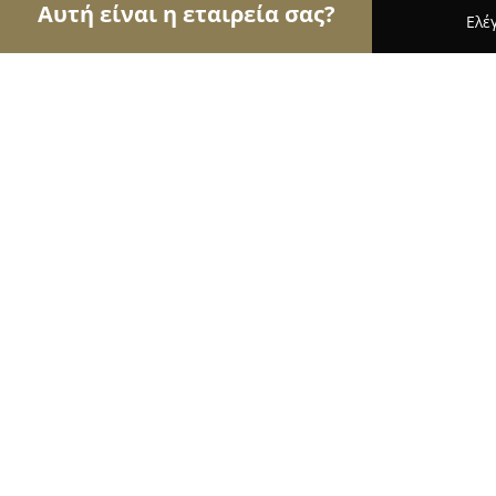
Αυτή είναι η εταιρεία σας?
Ελέ
Αετοί της φωτογραφίας
Φωτογραφεία, Στούντιο
ΥπΟψΗ
8.4
(9)
Περιστέρι, Θουκυδίδου 10
Εμφάνιση αριθμού τηλεφώνου