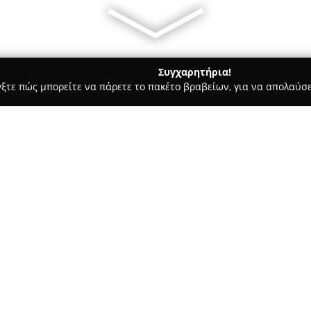
Συγχαρητήρια!
γξτε πώς μπορείτε να πάρετε το πακέτο βραβείων, για να απολαύσε
 Φωτογραφίας - Χαϊδάρι
Φωτογραφικό Εργαστήρι
Σχετικά με την εταιρεία:
Το
Φωτογραφικό Εργαστήρι
π
Παπανδρέου 52, παρέχει μια 
βασιζόμενο σε μακροχρόνια εμ
καλλιτεχνική έκφραση της φω
Δείτε περισσότερα >>
αξιοπιστίας, ικανοποιώντας δι
εξειδίκευση παρουσιάζεται σε