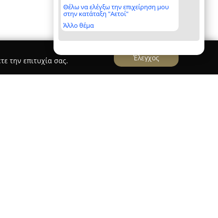
Θέλω να ελέγξω την επιχείρηση μου
στην κατάταξη "Αετοί"
Άλλο θέμα
Έλεγχος
τε την επιτυχία σας.
ου βρίσκεται στο Χαϊδάρι, στην οδό Γεωργίου
ευρεία γκάμα φωτογραφικών υπηρεσιών,
πειρία στον χώρο. Η επιχείρηση συνδυάζει την
τογραφίας με υψηλά πρότυπα ποιότητας και
αφορετικές απαιτήσεις πελατών. Ιδιαίτερη
 φωτογραφίσεις γάμων και βαπτίσεων, με στόχο