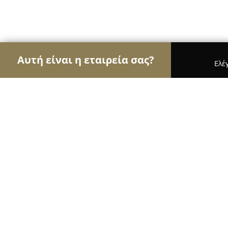
Αυτή είναι η εταιρεία σας?
Ελέ
Αετοί της φωτογραφίας
Φωτογραφεία, Στούντιο
Φωτογραφικό Εργαστήρι
9.4
(143)