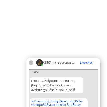
ΑΕΤΟΊ της φωτογραφίας
Live chat
13:42
Γεια σας. Χαίρομαι που θα σας
βοηθήσω! 🙂 Κάντε κλικ στο
αντίστοιχο θέμα συνομιλίας! 🙂
Ανήκω στους διακριθέντες και θέλω
να παραλάβω το πακέτο βραβείων