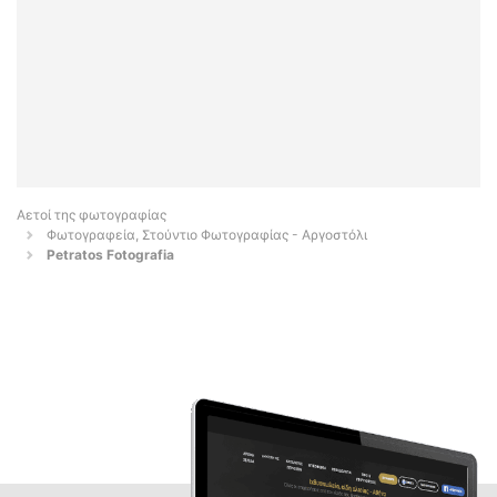
Αετοί της φωτογραφίας
Φωτογραφεία, Στούντιο Φωτογραφίας - Αργοστόλι
Petratos Fotografia