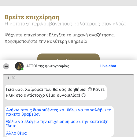
Βρείτε επιχείρηση
Η κατάταξη περιλαμβάνει τους καλύτερους στον κλάδο
Ψάχνετε επιχείρηση; Ελέγξτε τη μηχανή αναζήτησης.
Χρησιμοποιήστε την καλύτερη υπηρεσία
Αναζήτηση
ΑΕΤΟΊ της φωτογραφίας
Live chat
11:39
Γεια σας. Χαίρομαι που θα σας βοηθήσω! 🙂 Κάντε
κλικ στο αντίστοιχο θέμα συνομιλίας! 🙂
Διοργανωτής της
Κατάταξη
Επικοινωνία
Ανήκω στους διακριθέντες και θέλω να παραλάβω το
κατάταξης
Διακριθέντες
Επικοινωνία
πακέτο βραβείων
BEAUTIFUL COMPANY
Λίστα όλων
Μονοπρόσωπη ΙΚΕ
των
Θέλω να ελέγξω την επιχείρηση μου στην κατάταξη
ΤΗΛ. ΕΠΙΚΟΙΝΩΝΙΑΣ:
διακριθέντων
"Αετοί"
2104128019
Μεθοδολογία
Άλλο θέμα
email:
Όροι &