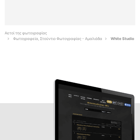
Αετοί της φωτογραφίας
Φωτογραφεία, Στούντιο Φωτογραφίας - Αμαλιάδα
White Studio