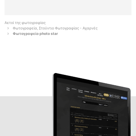
Αετοί της φωτογραφίας
Φωτογραφεία, Στούντιο Φωτογραφίας - Αχαρνές
Φωτογραφείο photo star