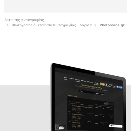
Αετοί της φωτογραφίας
Φωτογραφεία, Στούντιο Φωτογραφίας - Λαρισα
Photoholics.gr