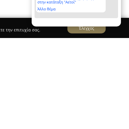
στην κατάταξη "Αετοί"
Άλλο θέμα
Έλεγχος
τε την επιτυχία σας.
e
ue
εδρεύει στην Αλεξανδρούπολη και αποτελεί
συνδυάζεται με την τέχνη και το συναίσθημα.
 πολυετή οικογενειακή παράδοση 22 ετών στον
ς αποκτήσει σημαντική εμπειρία από
ων και βαπτίσεων επί 12 χρόνια. Από τις αρχές
πεκτάθηκαν ώστε να περιλαμβάνουν εξειδίκευση
ων.