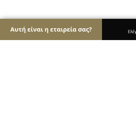
Αυτή είναι η εταιρεία σας?
Ελέ
Αετοί της φωτογραφίας
Φωτογραφεία, Στούντι
Elena Tekton Photo Boutique
8.8
(13)
Αλεξανδρούπολη, Λ.Δημοκρατιας 393