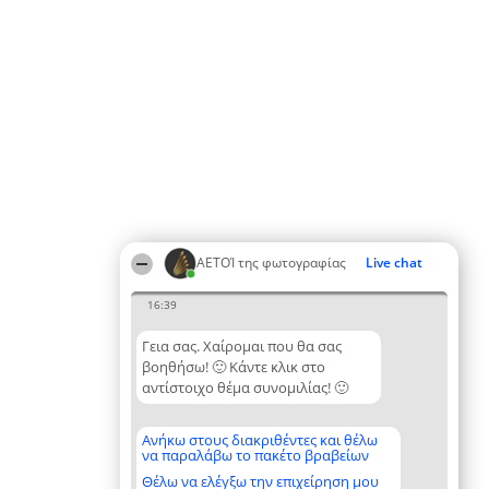
ΑΕΤΟΊ της φωτογραφίας
Live chat
16:39
Γεια σας. Χαίρομαι που θα σας
βοηθήσω! 🙂 Κάντε κλικ στο
αντίστοιχο θέμα συνομιλίας! 🙂
Ανήκω στους διακριθέντες και θέλω
να παραλάβω το πακέτο βραβείων
Θέλω να ελέγξω την επιχείρηση μου