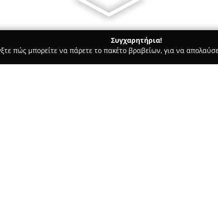
Συγχαρητήρια!
γξτε πώς μπορείτε να πάρετε το πακέτο βραβείων, για να απολαύσε
ο Φωτογραφίας - Αλεξανδρούπολη
Elena Tekton Photo Boutiqu
Σχετικά με την εταιρεία:
Η
Elena Tekton Photo Boutiq
έναν χώρο όπου η φωτογραφία 
Η Έλενα Τέκτων αξιοποιεί την
χώρο της φωτογραφίας, έχοντα
προσωπικές φωτογραφίσεις γάμ
του 2021, οι υπηρεσίες της ε
στις φωτογραφίσεις νεογέννητ