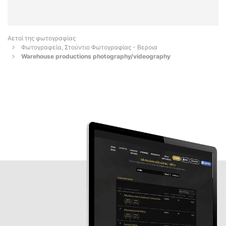
Αετοί της φωτογραφίας
Φωτογραφεία, Στούντιο Φωτογραφίας - Βεροια
Warehouse productions photography/videography