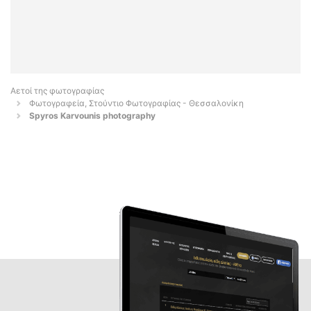
Αετοί της φωτογραφίας
Φωτογραφεία, Στούντιο Φωτογραφίας - Θεσσαλονίκη
Spyros Karvounis photography