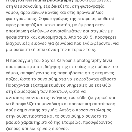
στη Θεσσαλονίκη, εξειδικεύεται στη φωτογραφία
γάμου, αρραβώνων καθώς και στις προ-γαμήλιες
φωτογραφίσεις. Ο φωτογράφος της εταιρείας υιοθετεί
ύφος ρεπορτάζ και ντοκιμαντέρ, με έμφαση στην
αποτύπωση αληθινών συναισθημάτων και στιγμών με
φυσικότητα και αυθορμητισμό. Από το 2015, προσφέρει
διαχρονικές εικόνες για ζευγάρια που ενδιαφέρονται για
μια ρεαλιστική απεικόνιση της ιστορίας τους.
Η προσέγγιση του Spyros Karvounis photography δίνει
προτεραιότητα στη διήγηση της ιστορίας της ημέρας του
γάμου, αποφεύγοντας τις παρεμβάσεις ή τις στημένες
πόζες, ώστε τα συναισθήματα να εκφράζονται αβίαστα.
Παρέχονται εξατομικευμένες υπηρεσίες με ευελιξία
στη διαμόρφωση των πακέτων, ώστε να
ανταποκρίνονται στις ανάγκες του κάθε ζευγαριού και
να διασφαλίζεται μοναδική και προσωπική αποτύπωση
κάθε σημαντικής στιγμής. Αυτός ο προσανατολισμός
στην αυθεντικότητα και το συναίσθημα συνιστά το
βασικό χαρακτηριστικό της εταιρείας, προσφέροντας
ζωηρές και ειλικρινείς εικόνες.