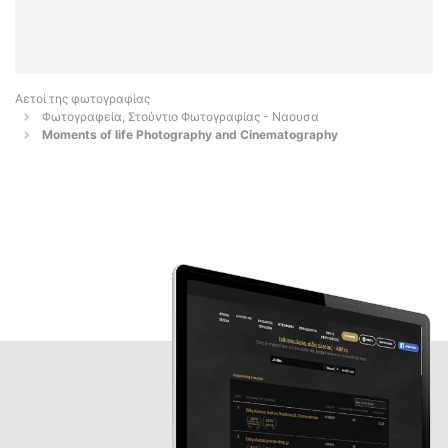
Αετοί της φωτογραφίας
Φωτογραφεία, Στούντιο Φωτογραφίας - Ναουσα
Moments of life Photography and Cinematography