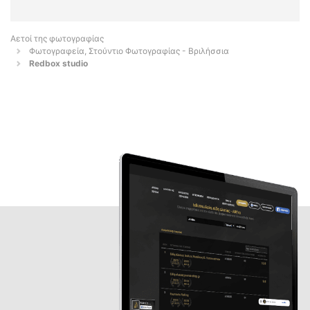
Αετοί της φωτογραφίας
Φωτογραφεία, Στούντιο Φωτογραφίας - Βριλήσσια
Redbox studio