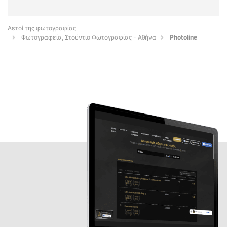
Αετοί της φωτογραφίας
Φωτογραφεία, Στούντιο Φωτογραφίας - Αθήνα
Photoline