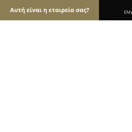
Αυτή είναι η εταιρεία σας?
Ελέ
Αετοί της φωτογραφίας
Φωτογραφεία, Στούντιο
SK Studio Kotsiopoulos
9.2
(41)
Γλυκά Νερά, Λεωφ. Λαυριου & Αφανων Ηρωων
Εμφάνιση αριθμού τηλεφώνου