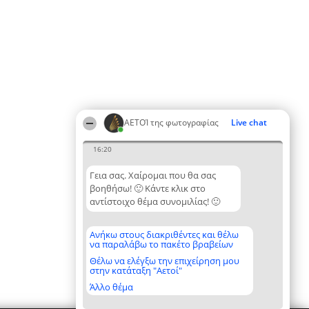
ΑΕΤΟΊ της φωτογραφίας
Live chat
16:20
Γεια σας. Χαίρομαι που θα σας
βοηθήσω! 🙂 Κάντε κλικ στο
αντίστοιχο θέμα συνομιλίας! 🙂
Ανήκω στους διακριθέντες και θέλω
να παραλάβω το πακέτο βραβείων
Θέλω να ελέγξω την επιχείρηση μου
στην κατάταξη "Αετοί"
Άλλο θέμα