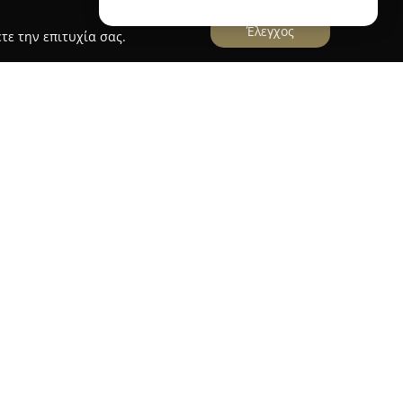
Έλεγχος
τε την επιτυχία σας.
αι ένα μοντέρνο φωτογραφικό στούντιο που
α, αφιερωμένο στην τέχνη της φωτογραφίας.
μέα, παρέχει ένα ευρύ φάσμα υπηρεσιών
α και ιδιαίτερες ανάγκες. Η ειδίκευσή του
ιση γάμων και βαπτίσεων, εφαρμόζοντας μια
ποία παντρεύει το ντοκιμαντερίστικο ύφος με
 Kotsiopoulos είναι η αποτύπωση αυθεντικών
πτων στιγμών με μοναδικό χαρακτήρα, ώστε να