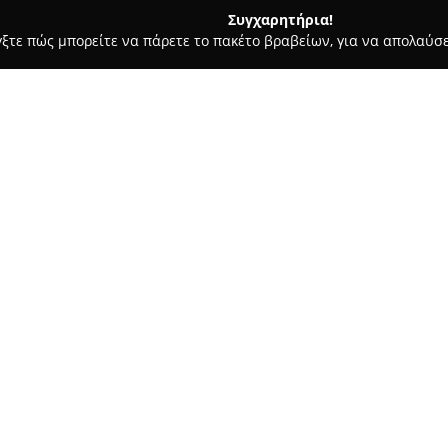
Συγχαρητήρια!
γξτε πώς μπορείτε να πάρετε το πακέτο βραβείων, για να απολαύσε
 Φωτογραφίας - Γλυκά Νερά
SK Studio Kotsiopoulos
Σχετικά με την εταιρεία:
Το
SK Studio Kotsiopoulos
είν
δραστηριοποιείται στην Ελλάδ
Διαθέτοντας εμπειρία στον το
καλύπτοντας σημαντικά γεγονότ
Δείτε περισσότερα >>
επικεντρώνεται στη φωτογράφ
εκλεπτυσμένη μεθοδολογία η ο
μια καλλιτεχνική προσέγγιση.
Βασικός στόχος του SK Studio
συναισθημάτων και ανεπανάλη