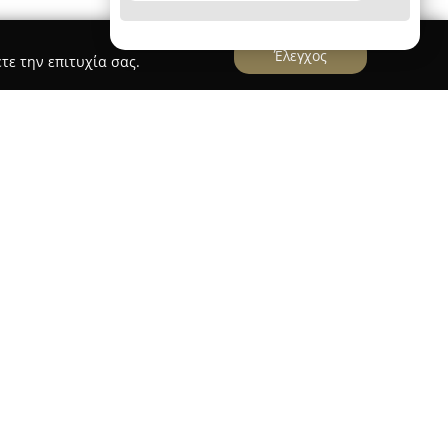
Έλεγχος
τε την επιτυχία σας.
τη δραστηριότητά της το 2021 στο Ηράκλειο της
ο στη φωτογραφία όσο και στη βιντεογράφηση,
ες της στην αυθεντική αποτύπωση σημαντικών
ς παρέχει υλικό υψηλής ποιότητας, διακρινόμενο
αι τη συναισθηματική αξία. Με κύρια ενασχόληση
αιρεία δημιουργεί μόνιμες αναμνήσεις για τους
τον χώρο της αρχιτεκτονικής και διαφημιστικής