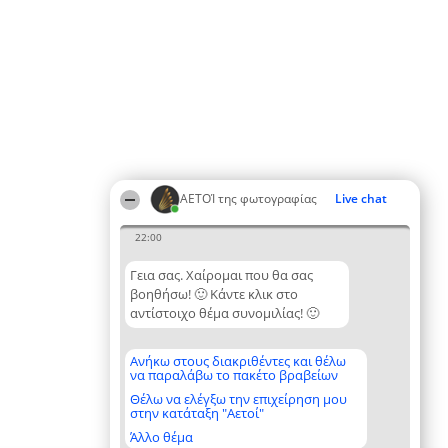
ΑΕΤΟΊ της φωτογραφίας
Live chat
22:00
Γεια σας. Χαίρομαι που θα σας
βοηθήσω! 🙂 Κάντε κλικ στο
αντίστοιχο θέμα συνομιλίας! 🙂
Ανήκω στους διακριθέντες και θέλω
να παραλάβω το πακέτο βραβείων
Θέλω να ελέγξω την επιχείρηση μου
στην κατάταξη "Αετοί"
Άλλο θέμα