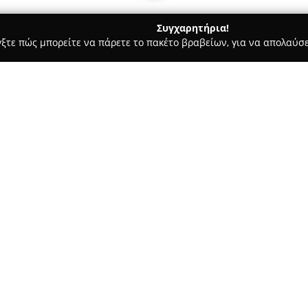
Συγχαρητήρια!
γξτε πώς μπορείτε να πάρετε το πακέτο βραβείων, για να απολαύσε
 Φωτογραφίας - Ηράκλειο
Storymemories.gr
Σχετικά με την εταιρεία:
Η
Storymemories.gr
ξεκίνησε 
Κρήτης και εξειδικεύεται τόσ
επικεντρώνοντας τις υπηρεσί
στιγμών. Η ομάδα της εταιρεία
Δείτε περισσότερα >>
για την ιδιαίτερη αισθητική κ
σε γάμους και βαπτίσεις, η ετ
πελάτες της.
Επιπλέον, δραστηριοποιείται σ