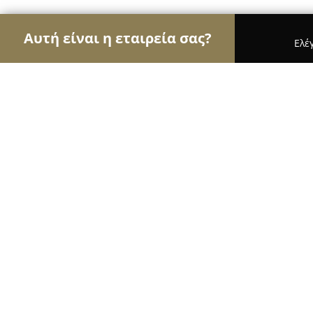
Αυτή είναι η εταιρεία σας?
Ελέ
Αετοί της φωτογραφίας
Φωτογραφεία, Στούντιο
Storymemories.gr
10
(65)
Ηράκλειο, Λεωφόρος Παπαναστασίου 191
Εμφάνιση αριθμού τηλεφώνου