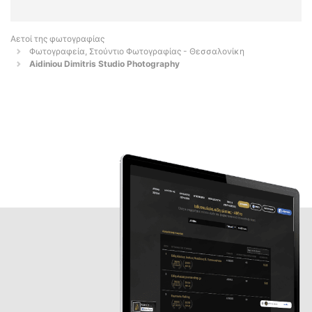
Αετοί της φωτογραφίας
Φωτογραφεία, Στούντιο Φωτογραφίας - Θεσσαλονίκη
Aidiniou Dimitris Studio Photography