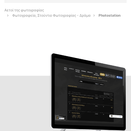
Αετοί της φωτογραφίας
Φωτογραφεία, Στούντιο Φωτογραφίας - Δράμα
Photostation