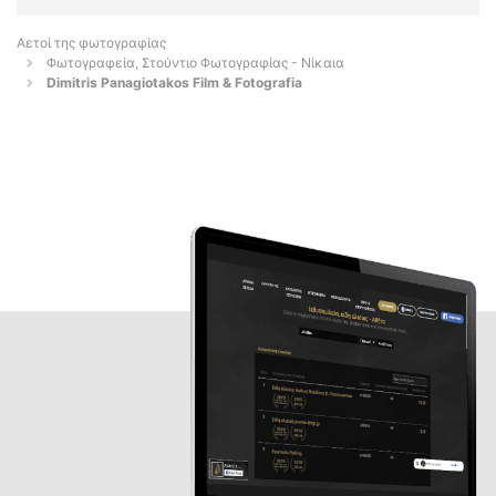
Αετοί της φωτογραφίας
Φωτογραφεία, Στούντιο Φωτογραφίας - Νίκαια
Dimitris Panagiotakos Film & Fotografia