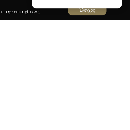
Έλεγχος
τε την επιτυχία σας.
αστηριοποιείται η εταιρεία
Glykas Photography
,
α φωτογραφικών υπηρεσιών με έμφαση στην
αποτύπωση σημαντικών στιγμών. Με μακροχρόνια
ραφίας και συνεχή προσαρμογή στις
οσωπικό της εταιρείας συνδυάζει τεχνογνωσία,
 εξοπλισμό για να παράγει αποτέλεσμα που
φή.
εύεται στη φωτογράφιση και κινηματογράφηση
ίζοντας την ανάδειξη κάθε στιγμής με