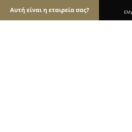
Αυτή είναι η εταιρεία σας?
Ελέ
Αετοί της φωτογραφίας
Φωτογραφεία, Στούντιο
Glykas Photography
8.9
(114)
Ηλιούπολη, Athens
Εμφάνιση αριθμού τηλεφώνου