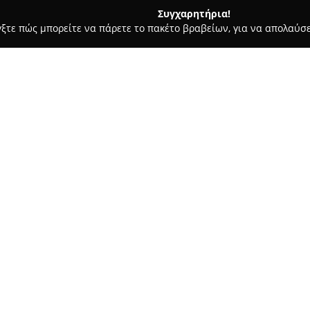
Συγχαρητήρια!
γξτε πώς μπορείτε να πάρετε το πακέτο βραβείων, για να απολαύσε
 Φωτογραφίας - Ηλιούπολη
Glykas Photography
Σχετικά με την εταιρεία:
Στο κέντρο της Ηλιούπολης δρ
προσφέροντας ένα ευρύ φάσμ
αυθεντική και καλλιτεχνική 
εμπειρία στον χώρο της φωτογ
Δείτε περισσότερα >>
τεχνολογικές εξελίξεις, το πρ
δημιουργικότητα και σύγχρονο
υπερβαίνει την απλή καταγρα
Η Glykas Photography εξειδικ
γάμων και βαπτίσεων, διασφαλ