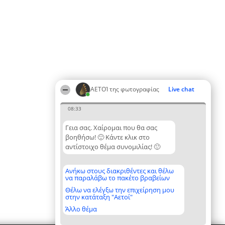
ΑΕΤΟΊ της φωτογραφίας
Live chat
08:33
Γεια σας. Χαίρομαι που θα σας
βοηθήσω! 🙂 Κάντε κλικ στο
αντίστοιχο θέμα συνομιλίας! 🙂
Ανήκω στους διακριθέντες και θέλω
να παραλάβω το πακέτο βραβείων
Θέλω να ελέγξω την επιχείρηση μου
στην κατάταξη "Αετοί"
Άλλο θέμα