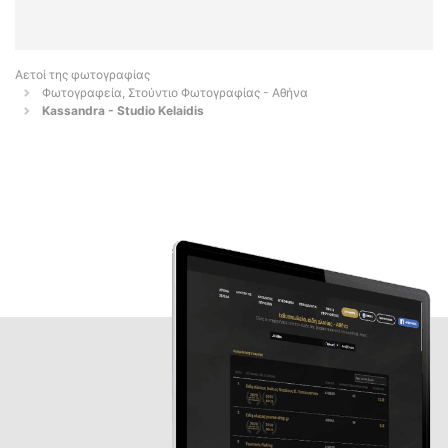
Αετοί της φωτογραφίας
Φωτογραφεία, Στούντιο Φωτογραφίας - Αθήνα
Kassandra - Studio Kelaidis