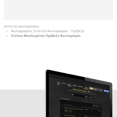
Αετοί της φωτογραφίας
Φωτογραφεία, Στούντιο Φωτογραφίας - Πρέβεζα
Στέλιος Μπελεγρίνος Πρέβεζα Φωτογράφοι