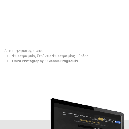
Αετοί της φωτογραφίας
Φωτογραφεία, Στούντιο Φωτογραφίας - Ροδοσ
Oniro Photography - Giannis Fragkoulis