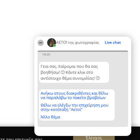
ΑΕΤΟΊ της φωτογραφίας
Live chat
19:31
Γεια σας. Χαίρομαι που θα σας
βοηθήσω! 🙂 Κάντε κλικ στο
αντίστοιχο θέμα συνομιλίας! 🙂
Ανήκω στους διακριθέντες και θέλω
να παραλάβω το πακέτο βραβείων
Θέλω να ελέγξω την επιχείρηση μου
στην κατάταξη "Αετοί"
Άλλο θέμα
Έλεγχος
τε την επιτυχία σας.