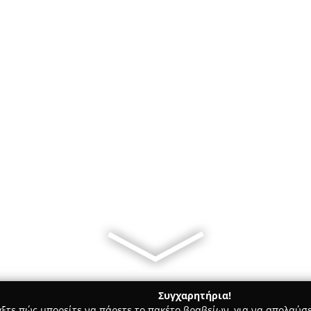
Συγχαρητήρια!
γξτε πώς μπορείτε να πάρετε το πακέτο βραβείων, για να απολαύσε