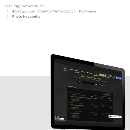
Αετοί της φωτογραφίας
Φωτογραφεία, Στούντιο Φωτογραφίας - Κολινδροσ
Photo Hasapetis