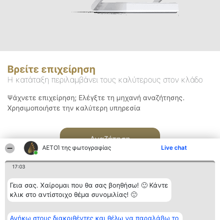
Βρείτε επιχείρηση
Η κατάταξη περιλαμβάνει τους καλύτερους στον κλάδο
Ψάχνετε επιχείρηση; Ελέγξτε τη μηχανή αναζήτησης.
Χρησιμοποιήστε την καλύτερη υπηρεσία
Αναζήτηση
ΑΕΤΟΊ της φωτογραφίας
Live chat
17:03
Γεια σας. Χαίρομαι που θα σας βοηθήσω! 🙂 Κάντε
κλικ στο αντίστοιχο θέμα συνομιλίας! 🙂
Διοργανωτής της
Κατάταξη
Επικοινωνία
Ανήκω στους διακριθέντες και θέλω να παραλάβω το
κατάταξης
Διακριθέντες
Επικοινωνία