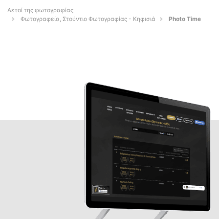
Αετοί της φωτογραφίας
Φωτογραφεία, Στούντιο Φωτογραφίας - Κηφισιά
Photo Time