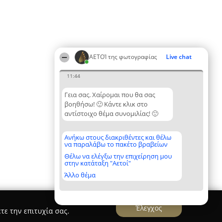
ΑΕΤΟΊ της φωτογραφίας
Live chat
11:44
Γεια σας. Χαίρομαι που θα σας
βοηθήσω! 🙂 Κάντε κλικ στο
αντίστοιχο θέμα συνομιλίας! 🙂
Ανήκω στους διακριθέντες και θέλω
να παραλάβω το πακέτο βραβείων
Θέλω να ελέγξω την επιχείρηση μου
στην κατάταξη "Αετοί"
Άλλο θέμα
Έλεγχος
τε την επιτυχία σας.