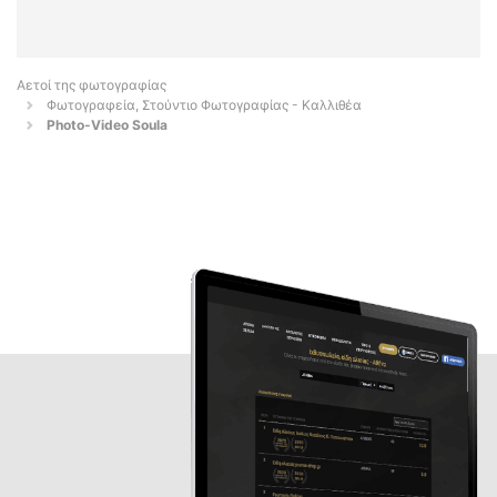
Αετοί της φωτογραφίας
Φωτογραφεία, Στούντιο Φωτογραφίας - Καλλιθέα
Photo-Video Soula