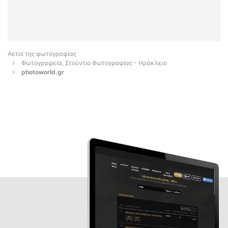
Αετοί της φωτογραφίας
Φωτογραφεία, Στούντιο Φωτογραφίας - Ηράκλειο
photoworld.gr