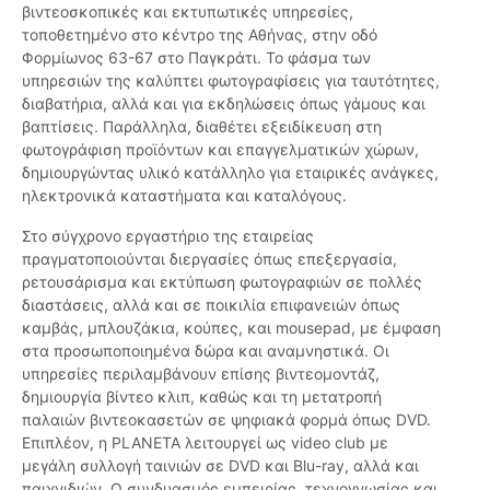
βιντεοσκοπικές και εκτυπωτικές υπηρεσίες,
τοποθετημένο στο κέντρο της Αθήνας, στην οδό
Φορμίωνος 63-67 στο Παγκράτι. Το φάσμα των
υπηρεσιών της καλύπτει φωτογραφίσεις για ταυτότητες,
διαβατήρια, αλλά και για εκδηλώσεις όπως γάμους και
βαπτίσεις. Παράλληλα, διαθέτει εξειδίκευση στη
φωτογράφιση προϊόντων και επαγγελματικών χώρων,
δημιουργώντας υλικό κατάλληλο για εταιρικές ανάγκες,
ηλεκτρονικά καταστήματα και καταλόγους.
Στο σύγχρονο εργαστήριο της εταιρείας
πραγματοποιούνται διεργασίες όπως επεξεργασία,
ρετουσάρισμα και εκτύπωση φωτογραφιών σε πολλές
διαστάσεις, αλλά και σε ποικιλία επιφανειών όπως
καμβάς, μπλουζάκια, κούπες, και mousepad, με έμφαση
στα προσωποποιημένα δώρα και αναμνηστικά. Οι
υπηρεσίες περιλαμβάνουν επίσης βιντεομοντάζ,
δημιουργία βίντεο κλιπ, καθώς και τη μετατροπή
παλαιών βιντεοκασετών σε ψηφιακά φορμά όπως DVD.
Επιπλέον, η PLANETA λειτουργεί ως video club με
μεγάλη συλλογή ταινιών σε DVD και Blu-ray, αλλά και
παιχνιδιών. Ο συνδυασμός εμπειρίας, τεχνογνωσίας και