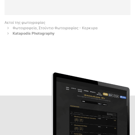
Αετοί της φωτογραφίας
Φωτογραφεία, Στούντιο Φωτογραφίας - Κερκυρα
Katapodis Photography