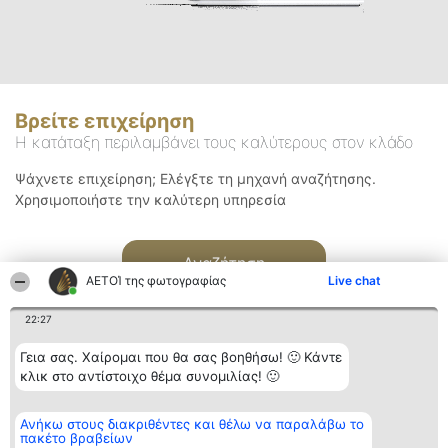
Βρείτε επιχείρηση
Η κατάταξη περιλαμβάνει τους καλύτερους στον κλάδο
Ψάχνετε επιχείρηση; Ελέγξτε τη μηχανή αναζήτησης.
Χρησιμοποιήστε την καλύτερη υπηρεσία
Αναζήτηση
ΑΕΤΟΊ της φωτογραφίας
Live chat
22:27
Γεια σας. Χαίρομαι που θα σας βοηθήσω! 🙂 Κάντε
κλικ στο αντίστοιχο θέμα συνομιλίας! 🙂
Διοργανωτής της
Κατάταξη
Επικοινωνία
Ανήκω στους διακριθέντες και θέλω να παραλάβω το
κατάταξης
Διακριθέντες
Επικοινωνία
πακέτο βραβείων
BEAUTIFUL COMPANY
Λίστα όλων