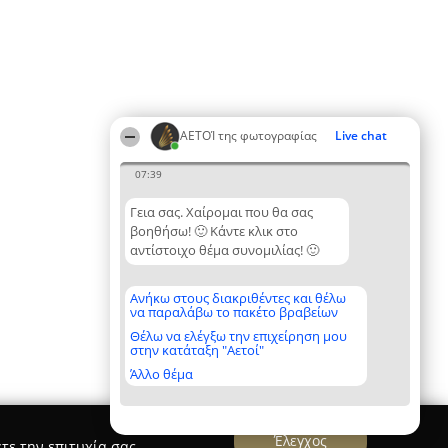
ΑΕΤΟΊ της φωτογραφίας
Live chat
07:39
Γεια σας. Χαίρομαι που θα σας
βοηθήσω! 🙂 Κάντε κλικ στο
αντίστοιχο θέμα συνομιλίας! 🙂
Ανήκω στους διακριθέντες και θέλω
να παραλάβω το πακέτο βραβείων
Θέλω να ελέγξω την επιχείρηση μου
στην κατάταξη "Αετοί"
Άλλο θέμα
Έλεγχος
τε την επιτυχία σας.