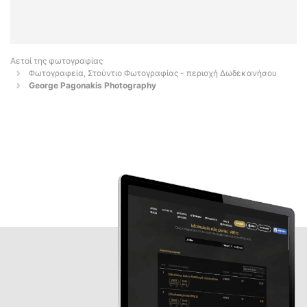
Αετοί της φωτογραφίας
Φωτογραφεία, Στούντιο Φωτογραφίας - περιοχή Δωδεκανήσου
George Pagonakis Photography