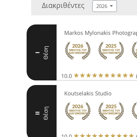
Διακριθέντες
2026
Markos Mylonakis Photogra
Θέση
I
10.0
Koutselakis Studio
Θέση
II
10.0