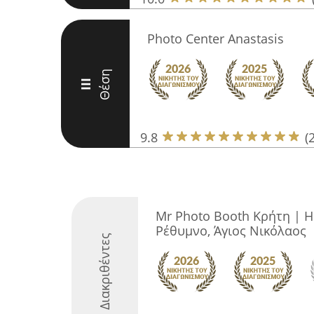
Photo Center Anastasis
Θέση
III
9.8
(
Mr Photo Booth Κρήτη | Η
Ρέθυμνο, Άγιος Νικόλαος
Διακριθέντες