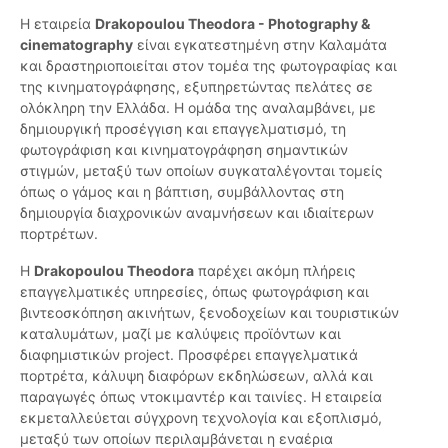
Η εταιρεία
Drakopoulou Theodora - Photography &
cinematography
είναι εγκατεστημένη στην Καλαμάτα
και δραστηριοποιείται στον τομέα της φωτογραφίας και
της κινηματογράφησης, εξυπηρετώντας πελάτες σε
ολόκληρη την Ελλάδα. Η ομάδα της αναλαμβάνει, με
δημιουργική προσέγγιση και επαγγελματισμό, τη
φωτογράφιση και κινηματογράφηση σημαντικών
στιγμών, μεταξύ των οποίων συγκαταλέγονται τομείς
όπως ο γάμος και η βάπτιση, συμβάλλοντας στη
δημιουργία διαχρονικών αναμνήσεων και ιδιαίτερων
πορτρέτων.
Η
Drakopoulou Theodora
παρέχει ακόμη πλήρεις
επαγγελματικές υπηρεσίες, όπως φωτογράφιση και
βιντεοσκόπηση ακινήτων, ξενοδοχείων και τουριστικών
καταλυμάτων, μαζί με καλύψεις προϊόντων και
διαφημιστικών project. Προσφέρει επαγγελματικά
πορτρέτα, κάλυψη διαφόρων εκδηλώσεων, αλλά και
παραγωγές όπως ντοκιμαντέρ και ταινίες. Η εταιρεία
εκμεταλλεύεται σύγχρονη τεχνολογία και εξοπλισμό,
μεταξύ των οποίων περιλαμβάνεται η εναέρια