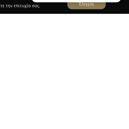
Έλεγχος
τε την επιτυχία σας.
λλιος
, τοποθετημένο στο κέντρο της Καλαμάτας
ει αναδειχθεί ως σημαντικό σημείο στον χώρο
ου εκτείνεται πέρα από τριάντα χρόνια, ο
της δεύτερης γενιάς φωτογράφων της
ρεία που ξεκίνησε ο αείμνηστος Νικήτας Μέλλιος,
ς γνώσεις με τη σύγχρονη τεχνολογία και τις
ρεσίες υψηλού επιπέδου, με ιδιαίτερη έμφαση
εγονότων, όπως γάμοι και βαπτίσεις, καθώς και
ία φωτογραφιών. Ο Γιώργος Μέλλιος επιδεικνύει