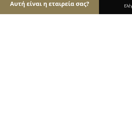
Αυτή είναι η εταιρεία σας?
Ελέ
Αετοί της φωτογραφίας
Φωτογραφεία, Στούντι
Γιώργος Μέλλιος - Φωτογραφείο
8.3
(19)
Καλαμάτα, Αριστομένους 13
Εμφάνιση αριθμού τηλεφώνου