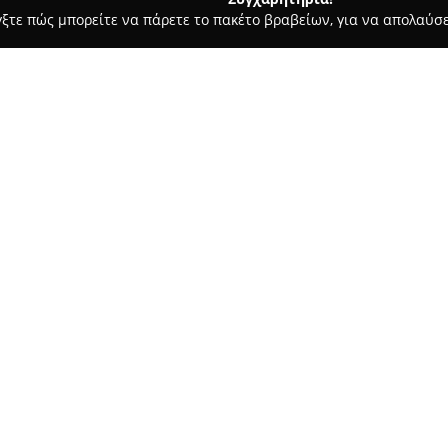
γξτε πώς μπορείτε να πάρετε το πακέτο βραβείων, για να απολαύσε
ο Φωτογραφίας - Καλαμάτα
Γιώργος Μέλλιος - Φωτογραφείο
Σχετικά με την εταιρεία:
Το
Φωτογραφείο Γιώργος Μέ
στην οδό Αριστομένους 13, έχ
της φωτογραφίας. Με ιστορία π
Γιώργος Μέλλιος, εκπρόσωπος 
οικογένειας, συνεχίζει την πο
συνδυάζοντας τις παραδοσιακέ
νεότερες τεχνικές.
Η επιχείρηση εστιάζει σε υπη
στη φωτογράφιση σημαντικών γ
στην εξειδικευμένη επεξεργασ