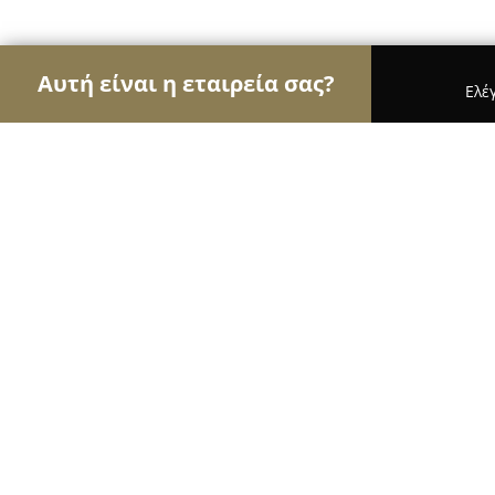
Αυτή είναι η εταιρεία σας?
Ελέ
Αετοί της φωτογραφίας
Φωτογραφεία, Στούντι
Poza.gr Photography Stavroula Zo
9.8
(35)
Καλαμάτα, ΜΑΥΡΟΜΙΧΑΛΗ 37 - MAVROMIHALI 37