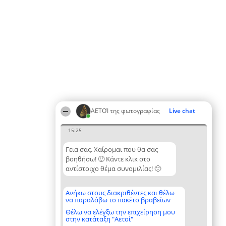
ΑΕΤΟΊ της φωτογραφίας
Live chat
15:25
Γεια σας. Χαίρομαι που θα σας
βοηθήσω! 🙂 Κάντε κλικ στο
αντίστοιχο θέμα συνομιλίας! 🙂
Ανήκω στους διακριθέντες και θέλω
να παραλάβω το πακέτο βραβείων
Θέλω να ελέγξω την επιχείρηση μου
στην κατάταξη "Αετοί"