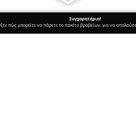
Συγχαρητήρια!
γξτε πώς μπορείτε να πάρετε το πακέτο βραβείων, για να απολαύσε
ο Φωτογραφίας - Καλαμάτα
Poza.gr Photography Stavroula Z
uma
Σχετικά με την εταιρεία:
Ένα φωτογραφικό στούντιο με 
λειτουργεί στην οδό Μαυρομιχ
Photography Stavroula Zoum
έχει δραστηριοποιηθεί επαγγε
Δείτε περισσότερα >>
1995, παρέχοντας υπηρεσίες μ
ευσυνειδησία. Η εμπειρία του 
φωτογραφίσεις, φωτογραφήσεις
φωτογραφικά έργα διαφημιστι