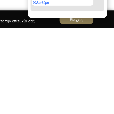
Άλλο θέμα
Έλεγχος
τε την επιτυχία σας.
ouma
πολυετή παρουσία στον χώρο της εικόνας
άλη 37, στο κέντρο της Καλαμάτας. Η
Poza.gr
a
, υπό την καθοδήγηση της Σταυρούλας Ζούμα,
λματικά στον τομέα της φωτογραφίας από το
ε έμφαση στην υψηλή ποιότητα και στην
στούντιο καλύπτει ποικίλα πεδία, όπως γαμήλιες
 βαπτίσεων, καλλιτεχνικά πορτρέτα και
κού χαρακτήρα.